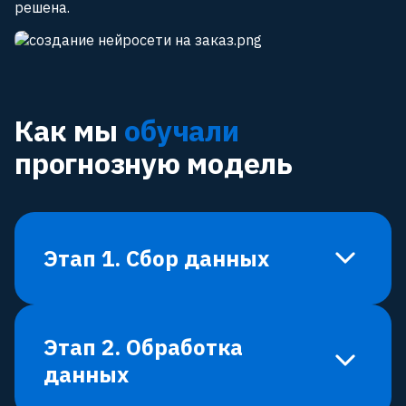
решена.
Как мы
обучали
прогнозную модель
Этап 1. Сбор данных
Baseline Energy предоставила данные по
Этап 2. Обработка
потреблению и производственной загрузке
данных
за два последних года. Отдельно мы
выделили статистику за выходные и