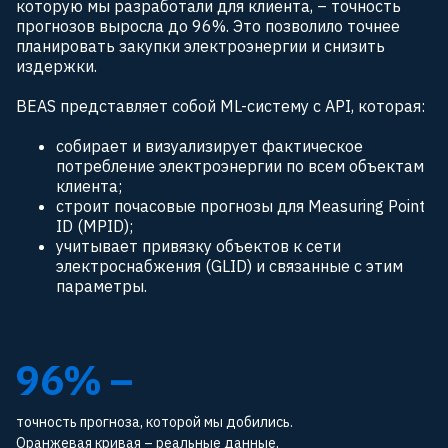
расхождения Кульбака-Лейблера находились
которую мы разработали для клиента, – точность
прогнозов выросла до 96%. Это позволило точнее
в диапазоне 0,01-0,05, что говорит о
планировать закупки электроэнергии и снизить
стабильности модели и ее способности
издержки.
корректно обобщать данные без
переобучения.
BEAS представляет собой ML-систему с API, которая:
собирает и визуализирует фактическое
потребление электроэнергии по всем объектам
клиента;
строит почасовые прогнозы для Measuring Point
ID (MPID);
учитывает привязку объектов к сети
электроснабжения (GLID) и связанные с этим
параметры.
96% –
точность прогноза, которой мы добились.
Оранжевая кривая – реальные данные,