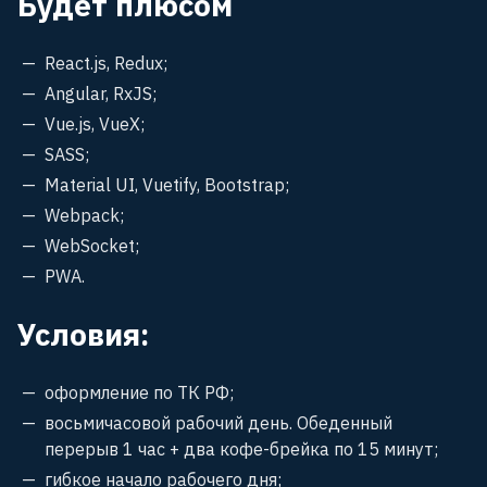
Будет плюсом
React.js, Redux;
Angular, RxJS;
Vue.js, VueX;
SASS;
Material UI, Vuetify, Bootstrap;
Webpack;
WebSocket;
PWA.
Условия:
оформление по ТК РФ;
восьмичасовой рабочий день. Обеденный
перерыв 1 час + два кофе-брейка по 15 минут;
гибкое начало рабочего дня;