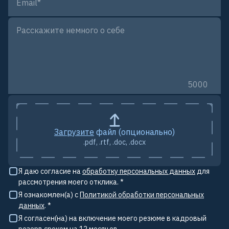
Email
*
Java разработчик
Тестировщик ПО (QA)
DevOps/SRE инженер
5000
Project manager
Загрузите
файл (опционально)
Системный аналитик / System analyst
.pdf, .rtf, .doc, .docx
Я даю согласие на
обработку персональных данных
для
QA automation Java / AQA Engineer
рассмотрения моего отклика. *
Я ознакомлен(а) с
Политикой обработки персональных
Frontend разработчик
данных
. *
Я согласен(на) на включение моего резюме в кадровый