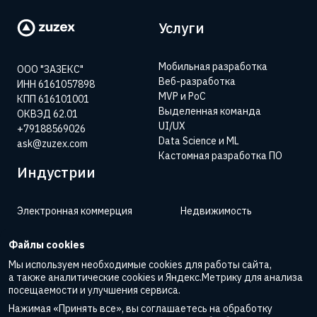
Услуги
Мобильная разработка
ООО "ЗАЗЕКС"
Веб-разработка
ИНН 6161057898
MVP и PoC
КПП 616101001
Выделенная команда
ОКВЭД 62.01
UI/UX
+79188569026
Data Science и ML
ask@zuzex.com
Кастомная разработка ПО
Индустрии
Электронная коммерция
Недвижимость
Финтех
Туризм
Файлы cookies
Медтех
Фудтех
Мы используем необходимые cookies для работы сайта,
а также аналитические cookies и Яндекс.Метрику для анализа
Нефтегаз
посещаемости и улучшения сервиса.
Образование
Нажимая «Принять все», вы соглашаетесь на обработку