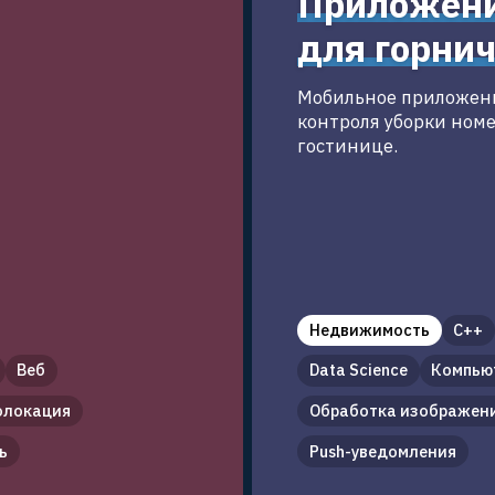
Приложен
для горни
Мобильное приложен
контроля уборки номе
гостинице.
Недвижимость
C++
Веб
Data Science
Компью
олокация
Обработка изображен
ь
Push-уведомления