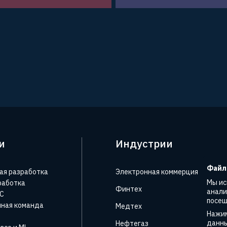
и
Индустрии
Файл
ая разработка
Электронная коммерция
Н
Мы ис
работка
Финтех
Т
анали
oC
посещ
ная команда
Медтех
Ф
Нажим
данны
Нефтегаз