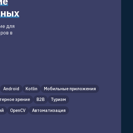
ие
чных
ие для
ров в
Android
Kotlin
Мобильные приложения
терное зрение
B2B
Туризм
ий
OpenCV
Автоматизация