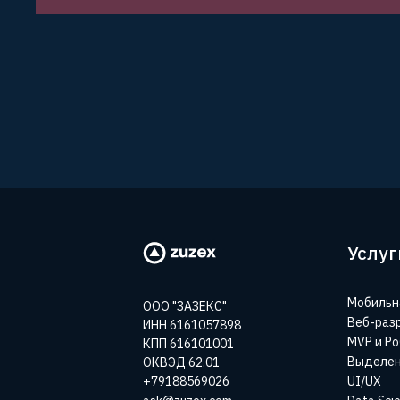
Услуг
Мобильн
ООО "ЗАЗЕКС"
Веб-раз
ИНН 6161057898
MVP и P
КПП 616101001
Выделен
ОКВЭД 62.01
+79188569026
UI/UX