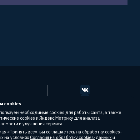
ы cookies
едвижимость
пользуем необходимые cookies для работы сайта, а также
уризм
тические cookies и Яндекс.Метрику для анализа
аемости и улучшения сервиса.
удтех
ая «Принять все», вы соглашаетесь на обработку cookies-
х на условиях
Согласия на обработку cookies-данных
и