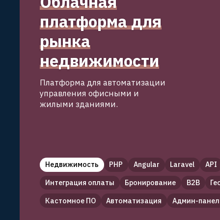
Облачная
list
платформа для
рынка
недвижимости
Платформа для автоматизации
управления офисными и
жилыми зданиями.
Недвижимость
PHP
Angular
Laravel
API
Интеграция оплаты
Бронирование
B2B
Ге
Кастомное ПО
Автоматизация
Админ-панел