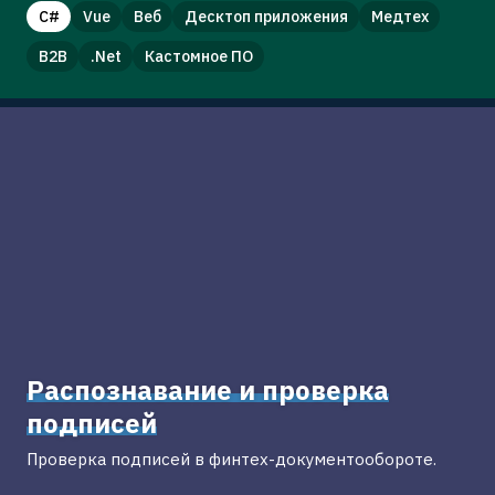
C#
Vue
Веб
Десктоп приложения
Медтех
B2B
.Net
Кастомное ПО
Распознавание и проверка
подписей
Проверка подписей в финтех-документообороте.