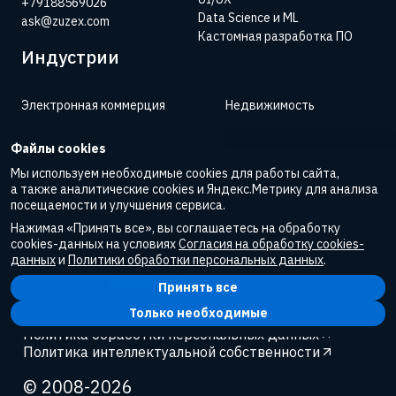
+79188569026
Data Science и ML
ask@zuzex.com
Кастомная разработка ПО
Индустрии
Электронная коммерция
Недвижимость
Финтех
Туризм
Файлы cookies
Медтех
Фудтех
Мы используем необходимые cookies для работы сайта,
а также аналитические cookies и Яндекс.Метрику для анализа
Нефтегаз
посещаемости и улучшения сервиса.
Образование
Нажимая «Принять все», вы соглашаетесь на обработку
cookies-данных на условиях
Согласия на обработку cookies-
Развлечения и спорт
данных
и
Политики обработки персональных данных
.
Карьера
Принять все
Только необходимые
Политика обработки персональных данных
Политика интеллектуальной собственности
© 2008-
2026