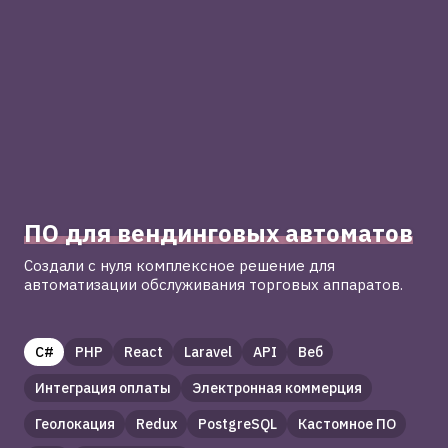
list
ПО для вендинговых автоматов
Создали с нуля комплексное решение для
автоматизации обслуживания торговых аппаратов.
C#
PHP
React
Laravel
API
Веб
Интеграция оплаты
Электронная коммерция
Геолокация
Redux
PostgreSQL
Кастомное ПО