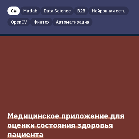
C#
Matlab
Data Science
B2B
Нейронная сеть
OpenCV
Финтех
Автоматизация
Медицинское приложение для
оценки состояния здоровья
пациента