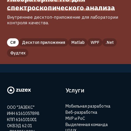
спектроскопического анализа
Внутреннее десктоп-приложение для лаборатории
контроля качества.
C#
Десктоп приложения
Matlab
WPF
.Net
Фудтех
Услуги
Мобильная разработка
ООО "ЗАЗЕКС"
Веб-разработка
ИНН 6161057898
MVP и PoC
КПП 616101001
Выделенная команда
ОКВЭД 62.01
UI/UX